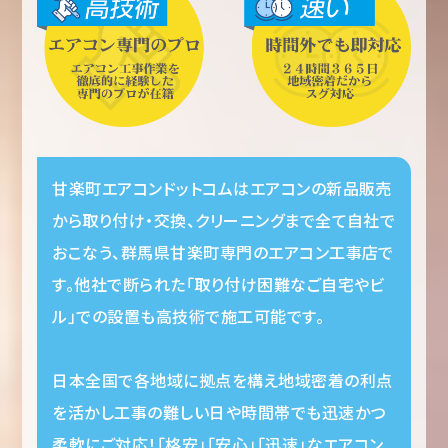
甘楽町エアコンドットコムはエアコンの新品販売
から取り付け・交換、クリーニングまで全て自社で
おこなう、群馬県甘楽町専門のエアコン工事店で
す。他社で断られた「取り付け困難なご自宅やビ
ル」での設置も高技術で施工可能です。
日本全国で各地域に拠点を構え地域密着の利点
を活かし工事の難しい日や時間帯でも迅速かつ
柔軟にご対応！「格安」「安心」「迅速」なエアコン