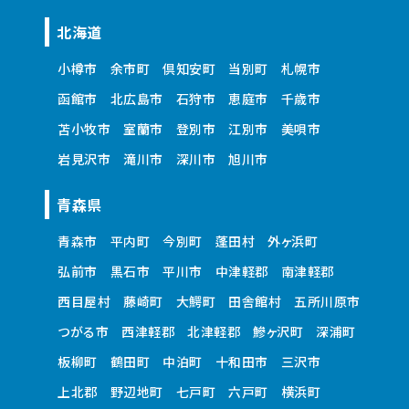
北海道
小樽市
余市町
倶知安町
当別町
札幌市
函館市
北広島市
石狩市
恵庭市
千歳市
苫小牧市
室蘭市
登別市
江別市
美唄市
岩見沢市
滝川市
深川市
旭川市
青森県
青森市
平内町
今別町
蓬田村
外ヶ浜町
弘前市
黒石市
平川市
中津軽郡
南津軽郡
西目屋村
藤崎町
大鰐町
田舎館村
五所川原市
つがる市
西津軽郡
北津軽郡
鰺ヶ沢町
深浦町
板柳町
鶴田町
中泊町
十和田市
三沢市
上北郡
野辺地町
七戸町
六戸町
横浜町