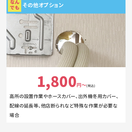
なん
その他オプション
でも
1,800
円～
(税込)
高所の設置作業やホースカバー、出外機冬用カバー、
配線の延長等、他店断られなど特殊な作業が必要な
場合