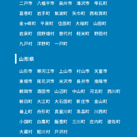
二戸市
八幡平市
奥州市
滝沢市
雫石町
葛巻町
岩手町
紫波町
矢巾町
西和賀町
金ヶ崎町
平泉町
住田町
大槌町
山田町
岩泉町
田野畑村
普代村
軽米町
野田村
九戸村
洋野町
一戸町
山形県
山形市
寒河江市
上山市
村山市
天童市
東根市
尾花沢市
米沢市
長井市
南陽市
鶴岡市
酒田市
山辺町
中山町
河北町
西川町
朝日町
大江町
大石田町
新庄市
金山町
最上町
舟形町
真室川町
高畠町
川西町
小国町
白鷹町
飯豊町
三川町
庄内町
遊佐町
大蔵村
鮭川村
戸沢村