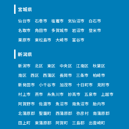
宮城県
仙台市
石巻市
塩竈市
気仙沼市
白石市
名取市
角田市
多賀城市
岩沼市
登米市
栗原市
東松島市
大崎市
富谷市
新潟県
新潟市
北区
東区
中央区
江南区
秋葉区
南区
西区
西蒲区
長岡市
三条市
柏崎市
新発田市
小千谷市
加茂市
十日町市
見附市
村上市
燕市
糸魚川市
妙高市
五泉市
上越市
阿賀野市
佐渡市
魚沼市
南魚沼市
胎内市
北蒲原郡
聖籠町
西蒲原郡
弥彦村
南蒲原郡
田上町
東蒲原郡
阿賀町
三島郡
出雲崎町