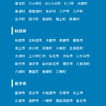
東北町
六ヶ所村
おいらせ町
むつ市
大間町
東通村
風間浦村
佐井村
八戸市
三戸町
五戸町
田子町
南部町
階上町
新郷村
秋田県
秋田市
北秋田市
大館市
男鹿市
鹿角市
潟上市
井川町
羽後町
小坂町
五城目町
大潟村
上小阿仁村
仙北市
大仙市
にかほ市
能代市
湯沢市
由利本荘市
横手市
八郎潟町
八峰町
藤里町
美郷町
三種町
岩手県
盛岡市
宮古市
大船渡市
花巻市
北上市
久慈市
遠野市
一関市
陸前高田市
釜石市