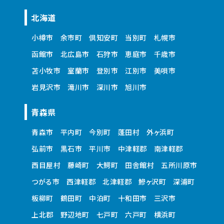
北海道
小樽市
余市町
倶知安町
当別町
札幌市
函館市
北広島市
石狩市
恵庭市
千歳市
苫小牧市
室蘭市
登別市
江別市
美唄市
岩見沢市
滝川市
深川市
旭川市
青森県
青森市
平内町
今別町
蓬田村
外ヶ浜町
弘前市
黒石市
平川市
中津軽郡
南津軽郡
西目屋村
藤崎町
大鰐町
田舎館村
五所川原市
つがる市
西津軽郡
北津軽郡
鰺ヶ沢町
深浦町
板柳町
鶴田町
中泊町
十和田市
三沢市
上北郡
野辺地町
七戸町
六戸町
横浜町