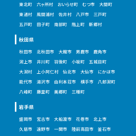
東北町
六ヶ所村
おいらせ町
むつ市
大間町
東通村
風間浦村
佐井村
八戸市
三戸町
五戸町
田子町
南部町
階上町
新郷村
秋田県
秋田市
北秋田市
大館市
男鹿市
鹿角市
潟上市
井川町
羽後町
小坂町
五城目町
大潟村
上小阿仁村
仙北市
大仙市
にかほ市
能代市
湯沢市
由利本荘市
横手市
八郎潟町
八峰町
藤里町
美郷町
三種町
岩手県
盛岡市
宮古市
大船渡市
花巻市
北上市
久慈市
遠野市
一関市
陸前高田市
釜石市