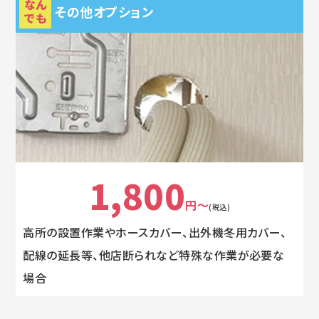
なん
その他オプション
でも
1,800
円～
(税込)
高所の設置作業やホースカバー、出外機冬用カバー、
配線の延長等、他店断られなど特殊な作業が必要な
場合