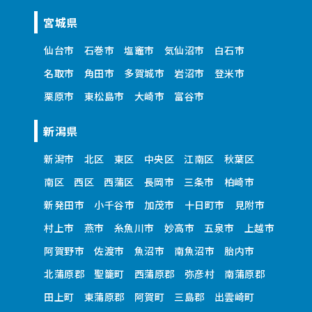
宮城県
仙台市
石巻市
塩竈市
気仙沼市
白石市
名取市
角田市
多賀城市
岩沼市
登米市
栗原市
東松島市
大崎市
富谷市
新潟県
新潟市
北区
東区
中央区
江南区
秋葉区
南区
西区
西蒲区
長岡市
三条市
柏崎市
新発田市
小千谷市
加茂市
十日町市
見附市
村上市
燕市
糸魚川市
妙高市
五泉市
上越市
阿賀野市
佐渡市
魚沼市
南魚沼市
胎内市
北蒲原郡
聖籠町
西蒲原郡
弥彦村
南蒲原郡
田上町
東蒲原郡
阿賀町
三島郡
出雲崎町