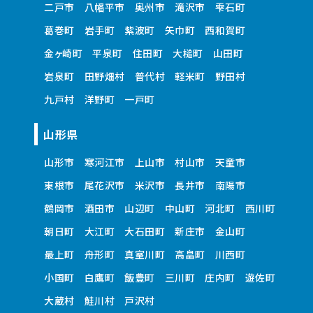
二戸市
八幡平市
奥州市
滝沢市
雫石町
葛巻町
岩手町
紫波町
矢巾町
西和賀町
金ヶ崎町
平泉町
住田町
大槌町
山田町
岩泉町
田野畑村
普代村
軽米町
野田村
九戸村
洋野町
一戸町
山形県
山形市
寒河江市
上山市
村山市
天童市
東根市
尾花沢市
米沢市
長井市
南陽市
鶴岡市
酒田市
山辺町
中山町
河北町
西川町
朝日町
大江町
大石田町
新庄市
金山町
最上町
舟形町
真室川町
高畠町
川西町
小国町
白鷹町
飯豊町
三川町
庄内町
遊佐町
大蔵村
鮭川村
戸沢村