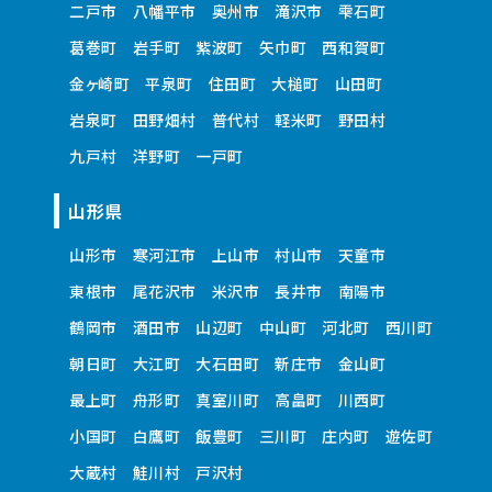
二戸市
八幡平市
奥州市
滝沢市
雫石町
葛巻町
岩手町
紫波町
矢巾町
西和賀町
金ヶ崎町
平泉町
住田町
大槌町
山田町
岩泉町
田野畑村
普代村
軽米町
野田村
九戸村
洋野町
一戸町
山形県
山形市
寒河江市
上山市
村山市
天童市
東根市
尾花沢市
米沢市
長井市
南陽市
鶴岡市
酒田市
山辺町
中山町
河北町
西川町
朝日町
大江町
大石田町
新庄市
金山町
最上町
舟形町
真室川町
高畠町
川西町
小国町
白鷹町
飯豊町
三川町
庄内町
遊佐町
大蔵村
鮭川村
戸沢村