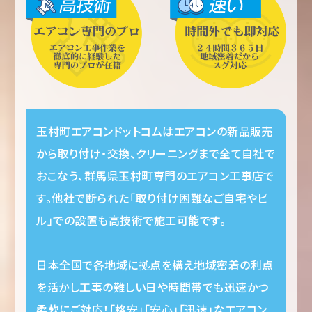
玉村町エアコンドットコムはエアコンの新品販売
から取り付け・交換、クリーニングまで全て自社で
おこなう、群馬県玉村町専門のエアコン工事店で
す。他社で断られた「取り付け困難なご自宅やビ
ル」での設置も高技術で施工可能です。
日本全国で各地域に拠点を構え地域密着の利点
を活かし工事の難しい日や時間帯でも迅速かつ
柔軟にご対応！「格安」「安心」「迅速」なエアコン