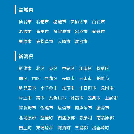
宮城県
仙台市
石巻市
塩竈市
気仙沼市
白石市
名取市
角田市
多賀城市
岩沼市
登米市
栗原市
東松島市
大崎市
富谷市
新潟県
新潟市
北区
東区
中央区
江南区
秋葉区
南区
西区
西蒲区
長岡市
三条市
柏崎市
新発田市
小千谷市
加茂市
十日町市
見附市
村上市
燕市
糸魚川市
妙高市
五泉市
上越市
阿賀野市
佐渡市
魚沼市
南魚沼市
胎内市
北蒲原郡
聖籠町
西蒲原郡
弥彦村
南蒲原郡
田上町
東蒲原郡
阿賀町
三島郡
出雲崎町