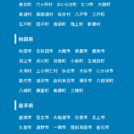
東北町
六ヶ所村
おいらせ町
むつ市
大間町
東通村
風間浦村
佐井村
八戸市
三戸町
五戸町
田子町
南部町
階上町
新郷村
秋田県
秋田市
北秋田市
大館市
男鹿市
鹿角市
潟上市
井川町
羽後町
小坂町
五城目町
大潟村
上小阿仁村
仙北市
大仙市
にかほ市
能代市
湯沢市
由利本荘市
横手市
八郎潟町
八峰町
藤里町
美郷町
三種町
岩手県
盛岡市
宮古市
大船渡市
花巻市
北上市
久慈市
遠野市
一関市
陸前高田市
釜石市