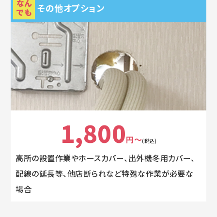
なん
その他オプション
でも
1,800
円～
(税込)
高所の設置作業やホースカバー、出外機冬用カバー、
配線の延長等、他店断られなど特殊な作業が必要な
場合