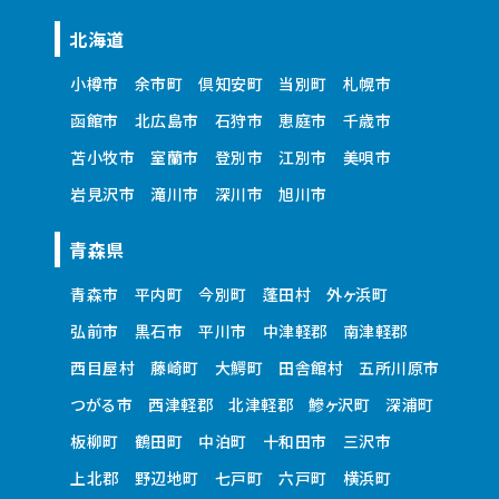
北海道
小樽市
余市町
倶知安町
当別町
札幌市
函館市
北広島市
石狩市
恵庭市
千歳市
苫小牧市
室蘭市
登別市
江別市
美唄市
岩見沢市
滝川市
深川市
旭川市
青森県
青森市
平内町
今別町
蓬田村
外ヶ浜町
弘前市
黒石市
平川市
中津軽郡
南津軽郡
西目屋村
藤崎町
大鰐町
田舎館村
五所川原市
つがる市
西津軽郡
北津軽郡
鰺ヶ沢町
深浦町
板柳町
鶴田町
中泊町
十和田市
三沢市
上北郡
野辺地町
七戸町
六戸町
横浜町