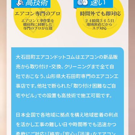
大石田町エアコンドットコムはエアコンの新品販
売から取り付け・交換、クリーニングまで全て自
社でおこなう、山形県大石田町専門のエアコン工
事店です。他社で断られた「取り付け困難なご自
宅やビル」での設置も高技術で施工可能です。
日本全国で各地域に拠点を構え地域密着の利点
を活かし工事の難しい日や時間帯でも迅速かつ
柔軟にご対応！「格安」「安心」「迅速」なエアコン