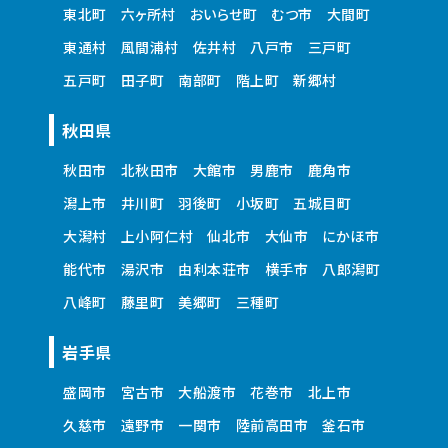
東北町
六ヶ所村
おいらせ町
むつ市
大間町
東通村
風間浦村
佐井村
八戸市
三戸町
五戸町
田子町
南部町
階上町
新郷村
秋田県
秋田市
北秋田市
大館市
男鹿市
鹿角市
潟上市
井川町
羽後町
小坂町
五城目町
大潟村
上小阿仁村
仙北市
大仙市
にかほ市
能代市
湯沢市
由利本荘市
横手市
八郎潟町
八峰町
藤里町
美郷町
三種町
岩手県
盛岡市
宮古市
大船渡市
花巻市
北上市
久慈市
遠野市
一関市
陸前高田市
釜石市