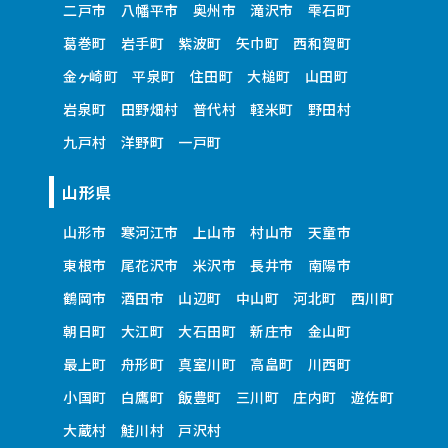
二戸市
八幡平市
奥州市
滝沢市
雫石町
葛巻町
岩手町
紫波町
矢巾町
西和賀町
金ヶ崎町
平泉町
住田町
大槌町
山田町
岩泉町
田野畑村
普代村
軽米町
野田村
九戸村
洋野町
一戸町
山形県
山形市
寒河江市
上山市
村山市
天童市
東根市
尾花沢市
米沢市
長井市
南陽市
鶴岡市
酒田市
山辺町
中山町
河北町
西川町
朝日町
大江町
大石田町
新庄市
金山町
最上町
舟形町
真室川町
高畠町
川西町
小国町
白鷹町
飯豊町
三川町
庄内町
遊佐町
大蔵村
鮭川村
戸沢村