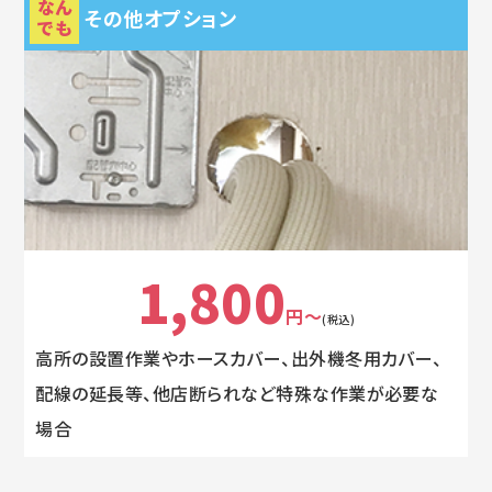
なん
その他オプション
でも
1,800
円～
(税込)
高所の設置作業やホースカバー、出外機冬用カバー、
配線の延長等、他店断られなど特殊な作業が必要な
場合