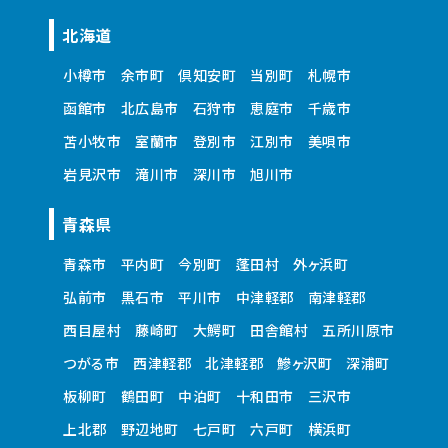
北海道
小樽市
余市町
倶知安町
当別町
札幌市
函館市
北広島市
石狩市
恵庭市
千歳市
苫小牧市
室蘭市
登別市
江別市
美唄市
岩見沢市
滝川市
深川市
旭川市
青森県
青森市
平内町
今別町
蓬田村
外ヶ浜町
弘前市
黒石市
平川市
中津軽郡
南津軽郡
西目屋村
藤崎町
大鰐町
田舎館村
五所川原市
つがる市
西津軽郡
北津軽郡
鰺ヶ沢町
深浦町
板柳町
鶴田町
中泊町
十和田市
三沢市
上北郡
野辺地町
七戸町
六戸町
横浜町