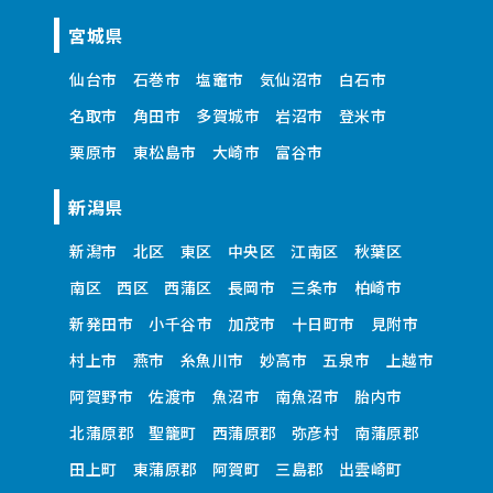
宮城県
仙台市
石巻市
塩竈市
気仙沼市
白石市
名取市
角田市
多賀城市
岩沼市
登米市
栗原市
東松島市
大崎市
富谷市
新潟県
新潟市
北区
東区
中央区
江南区
秋葉区
南区
西区
西蒲区
長岡市
三条市
柏崎市
新発田市
小千谷市
加茂市
十日町市
見附市
村上市
燕市
糸魚川市
妙高市
五泉市
上越市
阿賀野市
佐渡市
魚沼市
南魚沼市
胎内市
北蒲原郡
聖籠町
西蒲原郡
弥彦村
南蒲原郡
田上町
東蒲原郡
阿賀町
三島郡
出雲崎町