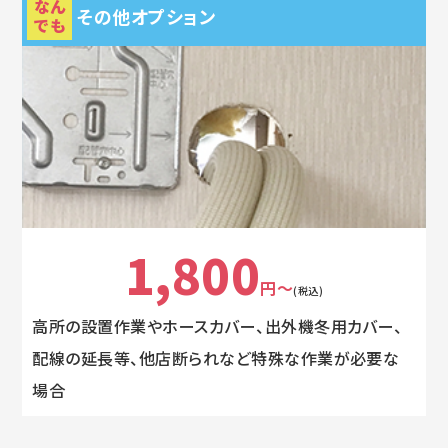
なん
その他オプション
でも
1,800
円～
(税込)
高所の設置作業やホースカバー、出外機冬用カバー、
配線の延長等、他店断られなど特殊な作業が必要な
場合