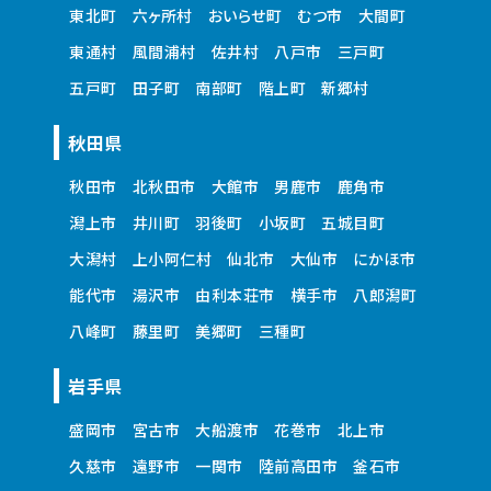
東北町
六ヶ所村
おいらせ町
むつ市
大間町
東通村
風間浦村
佐井村
八戸市
三戸町
五戸町
田子町
南部町
階上町
新郷村
秋田県
秋田市
北秋田市
大館市
男鹿市
鹿角市
潟上市
井川町
羽後町
小坂町
五城目町
大潟村
上小阿仁村
仙北市
大仙市
にかほ市
能代市
湯沢市
由利本荘市
横手市
八郎潟町
八峰町
藤里町
美郷町
三種町
岩手県
盛岡市
宮古市
大船渡市
花巻市
北上市
久慈市
遠野市
一関市
陸前高田市
釜石市