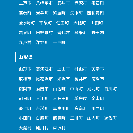
二戸市
八幡平市
奥州市
滝沢市
雫石町
葛巻町
岩手町
紫波町
矢巾町
西和賀町
金ヶ崎町
平泉町
住田町
大槌町
山田町
岩泉町
田野畑村
普代村
軽米町
野田村
九戸村
洋野町
一戸町
山形県
山形市
寒河江市
上山市
村山市
天童市
東根市
尾花沢市
米沢市
長井市
南陽市
鶴岡市
酒田市
山辺町
中山町
河北町
西川町
朝日町
大江町
大石田町
新庄市
金山町
最上町
舟形町
真室川町
高畠町
川西町
小国町
白鷹町
飯豊町
三川町
庄内町
遊佐町
大蔵村
鮭川村
戸沢村