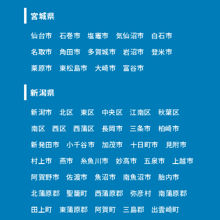
宮城県
仙台市
石巻市
塩竈市
気仙沼市
白石市
名取市
角田市
多賀城市
岩沼市
登米市
栗原市
東松島市
大崎市
富谷市
新潟県
新潟市
北区
東区
中央区
江南区
秋葉区
南区
西区
西蒲区
長岡市
三条市
柏崎市
新発田市
小千谷市
加茂市
十日町市
見附市
村上市
燕市
糸魚川市
妙高市
五泉市
上越市
阿賀野市
佐渡市
魚沼市
南魚沼市
胎内市
北蒲原郡
聖籠町
西蒲原郡
弥彦村
南蒲原郡
田上町
東蒲原郡
阿賀町
三島郡
出雲崎町