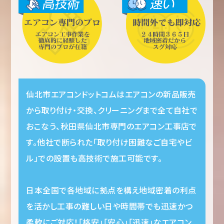
仙北市エアコンドットコムはエアコンの新品販売
から取り付け・交換、クリーニングまで全て自社で
おこなう、秋田県仙北市専門のエアコン工事店で
す。他社で断られた「取り付け困難なご自宅やビ
ル」での設置も高技術で施工可能です。
日本全国で各地域に拠点を構え地域密着の利点
を活かし工事の難しい日や時間帯でも迅速かつ
柔軟にご対応！「格安」「安心」「迅速」なエアコン