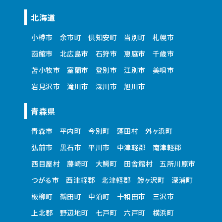
北海道
小樽市
余市町
倶知安町
当別町
札幌市
函館市
北広島市
石狩市
恵庭市
千歳市
苫小牧市
室蘭市
登別市
江別市
美唄市
岩見沢市
滝川市
深川市
旭川市
青森県
青森市
平内町
今別町
蓬田村
外ヶ浜町
弘前市
黒石市
平川市
中津軽郡
南津軽郡
西目屋村
藤崎町
大鰐町
田舎館村
五所川原市
つがる市
西津軽郡
北津軽郡
鰺ヶ沢町
深浦町
板柳町
鶴田町
中泊町
十和田市
三沢市
上北郡
野辺地町
七戸町
六戸町
横浜町