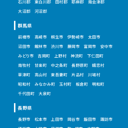
石川郡
東白川郡
田村郡
耶麻郡
南会津郡
大沼郡
河沼郡
群馬県
前橋市
高崎市
桐生市
伊勢崎市
太田市
沼田市
館林市
渋川市
藤岡市
富岡市
安中市
みどり市
吉岡町
上野村
神流町
下仁田町
南牧村
甘楽町
中之条町
長野原町
嬬恋村
草津町
高山村
東吾妻町
片品村
川場村
昭和村
みなかみ町
玉村町
板倉町
明和町
千代田町
大泉町
長野県
長野市
松本市
上田市
岡谷市
飯田市
諏訪市