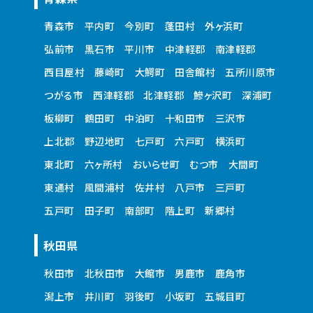
青森市
平内町
今別町
蓬田村
外ヶ浜町
弘前市
黒石市
平川市
中津軽郡
南津軽郡
西目屋村
藤崎町
大鰐町
田舎館村
五所川原市
つがる市
西津軽郡
北津軽郡
鰺ヶ沢町
深浦町
板柳町
鶴田町
中泊町
十和田市
三沢市
上北郡
野辺地町
七戸町
六戸町
横浜町
東北町
六ヶ所村
おいらせ町
むつ市
大間町
東通村
風間浦村
佐井村
八戸市
三戸町
五戸町
田子町
南部町
階上町
新郷村
秋田県
秋田市
北秋田市
大館市
男鹿市
鹿角市
潟上市
井川町
羽後町
小坂町
五城目町