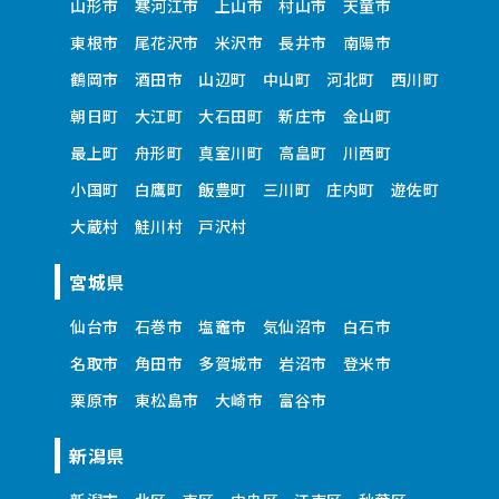
山形市
寒河江市
上山市
村山市
天童市
東根市
尾花沢市
米沢市
長井市
南陽市
鶴岡市
酒田市
山辺町
中山町
河北町
西川町
朝日町
大江町
大石田町
新庄市
金山町
最上町
舟形町
真室川町
高畠町
川西町
小国町
白鷹町
飯豊町
三川町
庄内町
遊佐町
大蔵村
鮭川村
戸沢村
宮城県
仙台市
石巻市
塩竈市
気仙沼市
白石市
名取市
角田市
多賀城市
岩沼市
登米市
栗原市
東松島市
大崎市
富谷市
新潟県