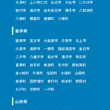
大潟村
上小阿仁村
仙北市
大仙市
にかほ市
能代市
湯沢市
由利本荘市
横手市
八郎潟町
八峰町
藤里町
美郷町
三種町
岩手県
盛岡市
宮古市
大船渡市
花巻市
北上市
久慈市
遠野市
一関市
陸前高田市
釜石市
二戸市
八幡平市
奥州市
滝沢市
雫石町
葛巻町
岩手町
紫波町
矢巾町
西和賀町
金ヶ崎町
平泉町
住田町
大槌町
山田町
岩泉町
田野畑村
普代村
軽米町
野田村
九戸村
洋野町
一戸町
山形県