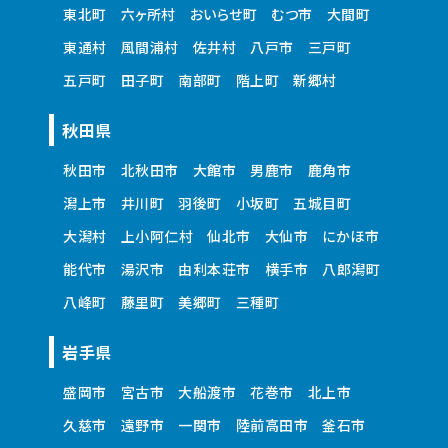
東北町
六ヶ所村
おいらせ町
むつ市
大間町
東通村
風間浦村
佐井村
八戸市
三戸町
五戸町
田子町
南部町
階上町
新郷村
秋田県
秋田市
北秋田市
大館市
男鹿市
鹿角市
潟上市
井川町
羽後町
小坂町
五城目町
大潟村
上小阿仁村
仙北市
大仙市
にかほ市
能代市
湯沢市
由利本荘市
横手市
八郎潟町
八峰町
藤里町
美郷町
三種町
岩手県
盛岡市
宮古市
大船渡市
花巻市
北上市
久慈市
遠野市
一関市
陸前高田市
釜石市