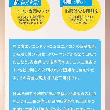
むつ市エアコンドットコムはエアコンの新品販売
から取り付け・交換、クリーニングまで全て自社で
おこなう、青森県むつ市専門のエアコン工事店で
す。他社で断られた「取り付け困難なご自宅やビ
ル」での設置も高技術で施工可能です。
日本全国で各地域に拠点を構え地域密着の利点
を活かし工事の難しい日や時間帯でも迅速かつ
柔軟にご対応！「格安」「安心」「迅速」なエアコン