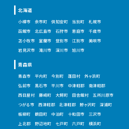
北海道
小樽市
余市町
倶知安町
当別町
札幌市
函館市
北広島市
石狩市
恵庭市
千歳市
苫小牧市
室蘭市
登別市
江別市
美唄市
岩見沢市
滝川市
深川市
旭川市
青森県
青森市
平内町
今別町
蓬田村
外ヶ浜町
弘前市
黒石市
平川市
中津軽郡
南津軽郡
西目屋村
藤崎町
大鰐町
田舎館村
五所川原市
つがる市
西津軽郡
北津軽郡
鰺ヶ沢町
深浦町
板柳町
鶴田町
中泊町
十和田市
三沢市
上北郡
野辺地町
七戸町
六戸町
横浜町