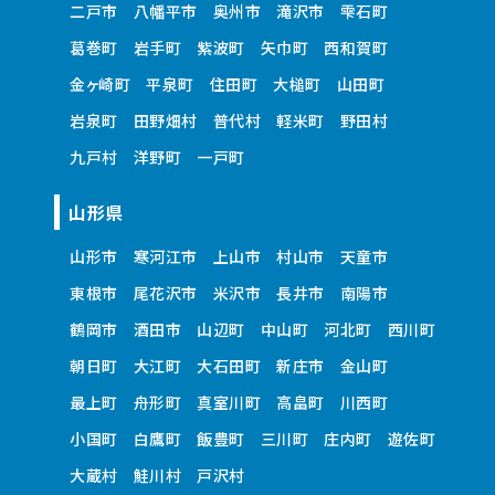
二戸市
八幡平市
奥州市
滝沢市
雫石町
葛巻町
岩手町
紫波町
矢巾町
西和賀町
金ヶ崎町
平泉町
住田町
大槌町
山田町
岩泉町
田野畑村
普代村
軽米町
野田村
九戸村
洋野町
一戸町
山形県
山形市
寒河江市
上山市
村山市
天童市
東根市
尾花沢市
米沢市
長井市
南陽市
鶴岡市
酒田市
山辺町
中山町
河北町
西川町
朝日町
大江町
大石田町
新庄市
金山町
最上町
舟形町
真室川町
高畠町
川西町
小国町
白鷹町
飯豊町
三川町
庄内町
遊佐町
大蔵村
鮭川村
戸沢村