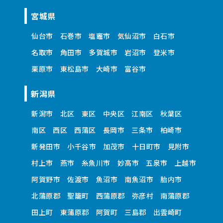
宮城県
仙台市
石巻市
塩竈市
気仙沼市
白石市
名取市
角田市
多賀城市
岩沼市
登米市
栗原市
東松島市
大崎市
富谷市
新潟県
新潟市
北区
東区
中央区
江南区
秋葉区
南区
西区
西蒲区
長岡市
三条市
柏崎市
新発田市
小千谷市
加茂市
十日町市
見附市
村上市
燕市
糸魚川市
妙高市
五泉市
上越市
阿賀野市
佐渡市
魚沼市
南魚沼市
胎内市
北蒲原郡
聖籠町
西蒲原郡
弥彦村
南蒲原郡
田上町
東蒲原郡
阿賀町
三島郡
出雲崎町