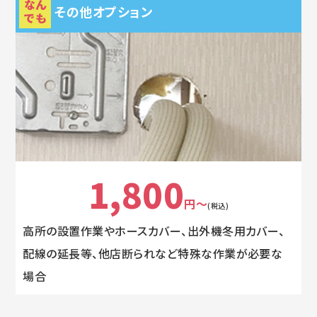
なん
その他オプション
でも
1,800
円～
(税込)
高所の設置作業やホースカバー、出外機冬用カバー、
配線の延長等、他店断られなど特殊な作業が必要な
場合