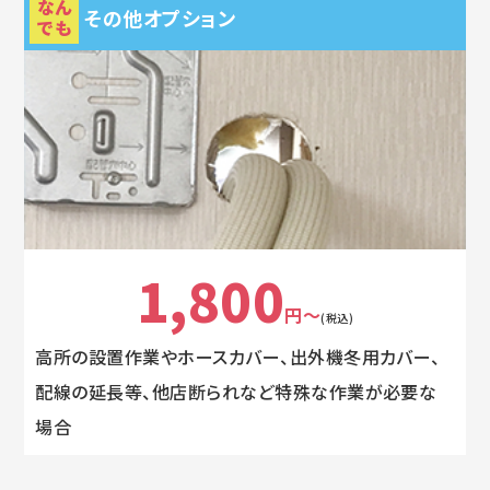
なん
その他オプション
でも
1,800
円～
(税込)
高所の設置作業やホースカバー、出外機冬用カバー、
配線の延長等、他店断られなど特殊な作業が必要な
場合