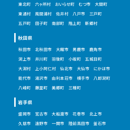
東北町
六ヶ所村
おいらせ町
むつ市
大間町
東通村
風間浦村
佐井村
八戸市
三戸町
五戸町
田子町
南部町
階上町
新郷村
秋田県
秋田市
北秋田市
大館市
男鹿市
鹿角市
潟上市
井川町
羽後町
小坂町
五城目町
大潟村
上小阿仁村
仙北市
大仙市
にかほ市
能代市
湯沢市
由利本荘市
横手市
八郎潟町
八峰町
藤里町
美郷町
三種町
岩手県
盛岡市
宮古市
大船渡市
花巻市
北上市
久慈市
遠野市
一関市
陸前高田市
釜石市