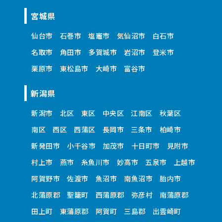
宮城県
仙台市
石巻市
塩竈市
気仙沼市
白石市
名取市
角田市
多賀城市
岩沼市
登米市
栗原市
東松島市
大崎市
富谷市
新潟県
新潟市
北区
東区
中央区
江南区
秋葉区
南区
西区
西蒲区
長岡市
三条市
柏崎市
新発田市
小千谷市
加茂市
十日町市
見附市
村上市
燕市
糸魚川市
妙高市
五泉市
上越市
阿賀野市
佐渡市
魚沼市
南魚沼市
胎内市
北蒲原郡
聖籠町
西蒲原郡
弥彦村
南蒲原郡
田上町
東蒲原郡
阿賀町
三島郡
出雲崎町