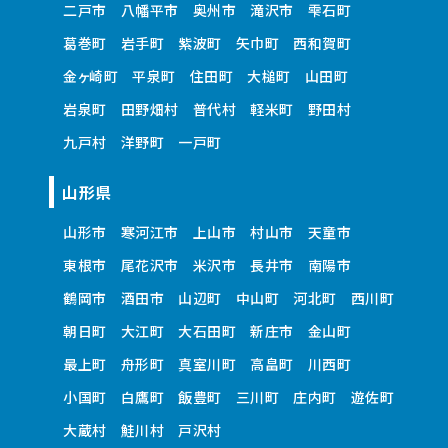
二戸市
八幡平市
奥州市
滝沢市
雫石町
葛巻町
岩手町
紫波町
矢巾町
西和賀町
金ヶ崎町
平泉町
住田町
大槌町
山田町
岩泉町
田野畑村
普代村
軽米町
野田村
九戸村
洋野町
一戸町
山形県
山形市
寒河江市
上山市
村山市
天童市
東根市
尾花沢市
米沢市
長井市
南陽市
鶴岡市
酒田市
山辺町
中山町
河北町
西川町
朝日町
大江町
大石田町
新庄市
金山町
最上町
舟形町
真室川町
高畠町
川西町
小国町
白鷹町
飯豊町
三川町
庄内町
遊佐町
大蔵村
鮭川村
戸沢村