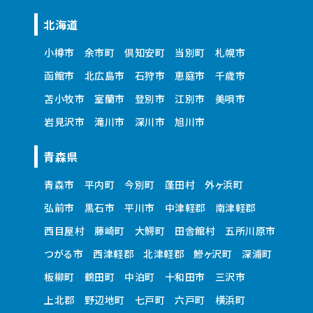
北海道
小樽市
余市町
倶知安町
当別町
札幌市
函館市
北広島市
石狩市
恵庭市
千歳市
苫小牧市
室蘭市
登別市
江別市
美唄市
岩見沢市
滝川市
深川市
旭川市
青森県
青森市
平内町
今別町
蓬田村
外ヶ浜町
弘前市
黒石市
平川市
中津軽郡
南津軽郡
西目屋村
藤崎町
大鰐町
田舎館村
五所川原市
つがる市
西津軽郡
北津軽郡
鰺ヶ沢町
深浦町
板柳町
鶴田町
中泊町
十和田市
三沢市
上北郡
野辺地町
七戸町
六戸町
横浜町